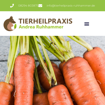
08294 803875
info@tierheilpraxis-ruhhammer.de